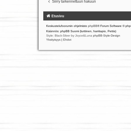
Siirry tarkennettuun hakuun
Etusivu
Keskustelufoorumin ohjelmisto
phpBB
® Forum Software © php
Käännös: phpBB Suomi (lurttinen, harritapio, Pettis)
Style: Black-Silver by Joyce&Luna
phpBB-Style-Design
Yksityisyys
|
Ehdot