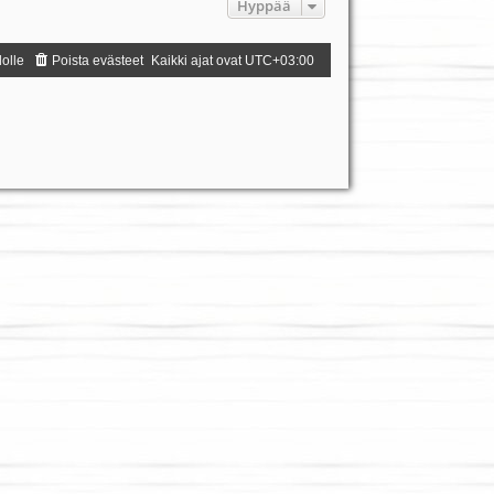
Hyppää
dolle
Poista evästeet
Kaikki ajat ovat
UTC+03:00