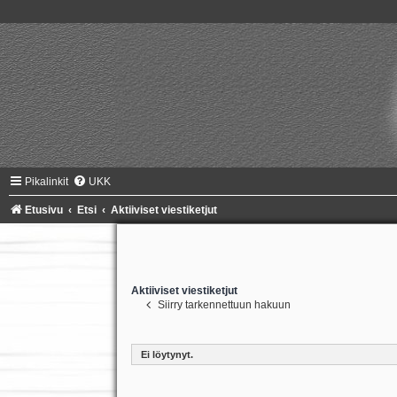
Pikalinkit
UKK
Etusivu
Etsi
Aktiiviset viestiketjut
Aktiiviset viestiketjut
Siirry tarkennettuun hakuun
Ei löytynyt.