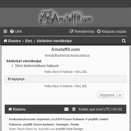
UKK
Rekisteröidy
Kirjaudu sisään
E
Etusivu
Etsi
Aktiiviset viestiketjut
t
Amstaffit.com
Amstaffiaiheista keskustelua
s
Aktiiviset viestiketjut
i
Siirry tarkennettuun hakuun
Haku löysi 0 tulosta • Sivu
1
/
1
Ei löytynyt.
Haku löysi 0 tulosta • Sivu
1
/
1
Hyppää
Etusivu
Kaikki ajat ovat
UTC+03:00
Keskustelufoorumin ohjelmisto
phpBB
® Forum Software © phpBB Limited
Käännös: phpBB Suomi (lurttinen, harritapio, Pettis)
Style: Black-Silver by Joyce&Luna
phpBB-Style-Design