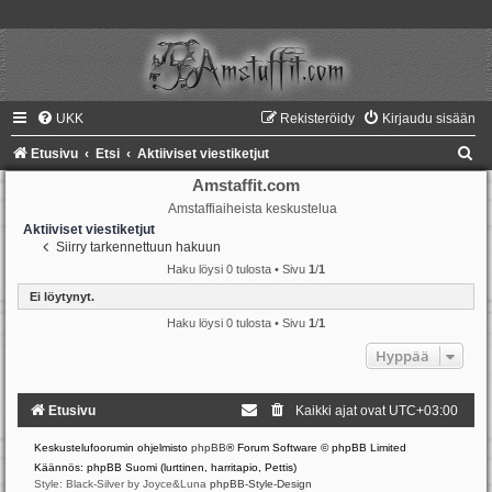
UKK
Rekisteröidy
Kirjaudu sisään
E
Etusivu
Etsi
Aktiiviset viestiketjut
t
Amstaffit.com
Amstaffiaiheista keskustelua
s
Aktiiviset viestiketjut
i
Siirry tarkennettuun hakuun
Haku löysi 0 tulosta • Sivu
1
/
1
Ei löytynyt.
Haku löysi 0 tulosta • Sivu
1
/
1
Hyppää
Etusivu
Kaikki ajat ovat
UTC+03:00
Keskustelufoorumin ohjelmisto
phpBB
® Forum Software © phpBB Limited
Käännös: phpBB Suomi (lurttinen, harritapio, Pettis)
Style: Black-Silver by Joyce&Luna
phpBB-Style-Design