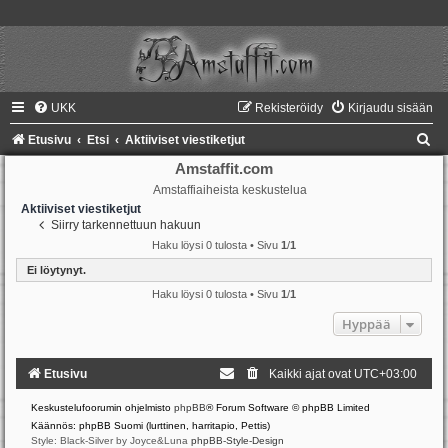
UKK
Rekisteröidy
Kirjaudu sisään
E
Etusivu
Etsi
Aktiiviset viestiketjut
t
Amstaffit.com
Amstaffiaiheista keskustelua
s
Aktiiviset viestiketjut
i
Siirry tarkennettuun hakuun
Haku löysi 0 tulosta • Sivu
1
/
1
Ei löytynyt.
Haku löysi 0 tulosta • Sivu
1
/
1
Hyppää
Etusivu
Kaikki ajat ovat
UTC+03:00
Keskustelufoorumin ohjelmisto
phpBB
® Forum Software © phpBB Limited
Käännös: phpBB Suomi (lurttinen, harritapio, Pettis)
Style: Black-Silver by Joyce&Luna
phpBB-Style-Design