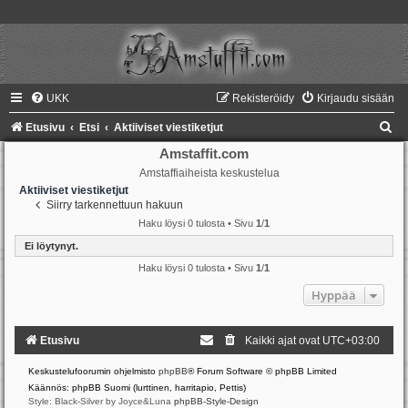
UKK
Rekisteröidy
Kirjaudu sisään
E
Etusivu
Etsi
Aktiiviset viestiketjut
t
Amstaffit.com
Amstaffiaiheista keskustelua
s
Aktiiviset viestiketjut
i
Siirry tarkennettuun hakuun
Haku löysi 0 tulosta • Sivu
1
/
1
Ei löytynyt.
Haku löysi 0 tulosta • Sivu
1
/
1
Hyppää
Etusivu
Kaikki ajat ovat
UTC+03:00
Keskustelufoorumin ohjelmisto
phpBB
® Forum Software © phpBB Limited
Käännös: phpBB Suomi (lurttinen, harritapio, Pettis)
Style: Black-Silver by Joyce&Luna
phpBB-Style-Design