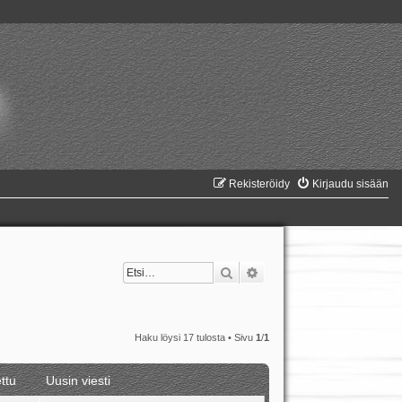
Rekisteröidy
Kirjaudu sisään
Etsi
Tarkennettu haku
Haku löysi 17 tulosta • Sivu
1
/
1
ttu
Uusin viesti