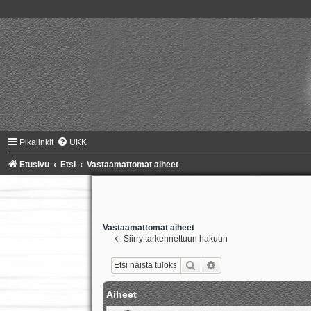
Pikalinkit
UKK
Etusivu
Etsi
Vastaamattomat aiheet
Vastaamattomat aiheet
Siirry tarkennettuun hakuun
Etsi
Tarkennettu haku
Aiheet