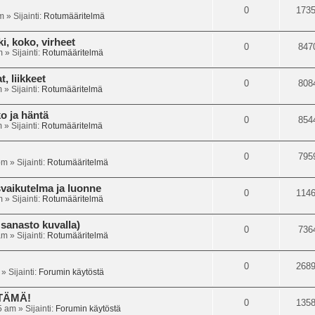
0
173
m
» Sijainti:
Rotumääritelmä
i, koko, virheet
0
847
m
» Sijainti:
Rotumääritelmä
, liikkeet
0
808
m
» Sijainti:
Rotumääritelmä
o ja häntä
0
854
m
» Sijainti:
Rotumääritelmä
0
795
pm
» Sijainti:
Rotumääritelmä
svaikutelma ja luonne
0
114
m
» Sijainti:
Rotumääritelmä
sanasto kuvalla)
0
736
am
» Sijainti:
Rotumääritelmä
0
268
» Sijainti:
Forumin käytöstä
 TÄMÄ!
0
135
5 am
» Sijainti:
Forumin käytöstä