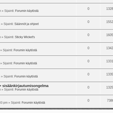
0
132
m
» Sijainti:
Forumin käytöstä
0
155
m
» Sijainti:
Säännöt ja ohjeet
0
160
m
» Sijainti:
Sticky Wicket's
0
134
» Sijainti:
Forumin käytöstä
0
133
» Sijainti:
Forumin käytöstä
0
133
m
» Sijainti:
Forumin käytöstä
isäänkirjautumisongelma
0
132
m
» Sijainti:
Forumin käytöstä
0
738
:03 pm
» Sijainti:
Forumin käytöstä