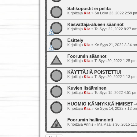
Sähköpostit ei pelitä
Kirjoittaja
Kiia
»
Su Loka 23, 2022 2:59 p
Kasvattaja-alueen säännöt
Kirjoittaja
Kiia
»
To Syys 22, 2022 8:27 a
Esittely
Kirjoittaja
Kiia
»
Ke Syys 21, 2022 8:34 p
Foorumin säännöt
Kirjoittaja
Kiia
»
Ti Syys 20, 2022 1:25 pm
KÄYTTÄJIÄ POISTETTU!
Kirjoittaja
Kiia
»
Ti Syys 20, 2022 1:13 pm
Kuvien lisääminen
Kirjoittaja
Kiia
»
To Syys 15, 2022 4:51 p
HUOMIO KÄNNYKKÄIHMISET -> s
Kirjoittaja
Kiia
»
Ke Syys 14, 2022 7:12 p
Foorumin hallinnointi
Kirjoittaja
Annis
»
Ma Maalis 30, 2015 11