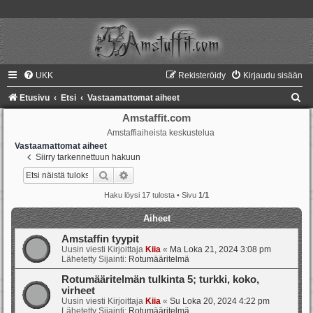
UKK
Rekisteröidy
Kirjaudu sisään
E
Etusivu
Etsi
Vastaamattomat aiheet
t
Amstaffit.com
Amstaffiaiheista keskustelua
s
Vastaamattomat aiheet
i
Siirry tarkennettuun hakuun
Etsi
Tarkennettu haku
Haku löysi 17 tulosta • Sivu
1
/
1
Aiheet
Amstaffin tyypit
Uusin viesti Kirjoittaja
Kiia
«
Ma Loka 21, 2024 3:08 pm
Lähetetty Sijainti:
Rotumääritelmä
Rotumääritelmän tulkinta 5; turkki, koko,
virheet
Uusin viesti Kirjoittaja
Kiia
«
Su Loka 20, 2024 4:22 pm
Lähetetty Sijainti:
Rotumääritelmä