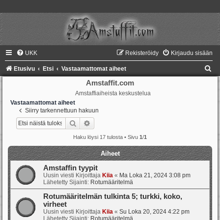
UKK
Rekisteröidy
Kirjaudu sisään
E
Etusivu
Etsi
Vastaamattomat aiheet
t
Amstaffit.com
Amstaffiaiheista keskustelua
s
Vastaamattomat aiheet
i
Siirry tarkennettuun hakuun
Etsi
Tarkennettu haku
Haku löysi 17 tulosta • Sivu
1
/
1
Aiheet
Amstaffin tyypit
Uusin viesti Kirjoittaja
Kiia
«
Ma Loka 21, 2024 3:08 pm
Lähetetty Sijainti:
Rotumääritelmä
Rotumääritelmän tulkinta 5; turkki, koko,
virheet
Uusin viesti Kirjoittaja
Kiia
«
Su Loka 20, 2024 4:22 pm
Lähetetty Sijainti:
Rotumääritelmä