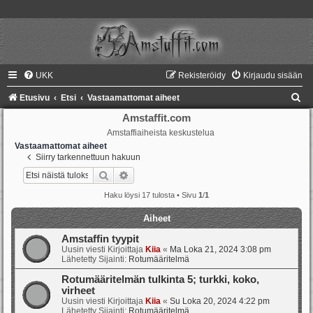
UKK
Rekisteröidy
Kirjaudu sisään
E
Etusivu
Etsi
Vastaamattomat aiheet
t
Amstaffit.com
Amstaffiaiheista keskustelua
s
Vastaamattomat aiheet
i
Siirry tarkennettuun hakuun
Etsi
Tarkennettu haku
Haku löysi 17 tulosta • Sivu
1
/
1
Aiheet
Amstaffin tyypit
Uusin viesti Kirjoittaja
Kiia
«
Ma Loka 21, 2024 3:08 pm
Lähetetty Sijainti:
Rotumääritelmä
Rotumääritelmän tulkinta 5; turkki, koko,
virheet
Uusin viesti Kirjoittaja
Kiia
«
Su Loka 20, 2024 4:22 pm
Lähetetty Sijainti:
Rotumääritelmä