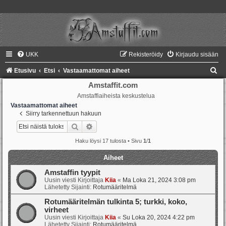
UKK
Rekisteröidy
Kirjaudu sisään
E
Etusivu
Etsi
Vastaamattomat aiheet
t
Amstaffit.com
Amstaffiaiheista keskustelua
s
Vastaamattomat aiheet
i
Siirry tarkennettuun hakuun
Etsi
Tarkennettu haku
Haku löysi 17 tulosta • Sivu
1
/
1
Aiheet
Amstaffin tyypit
Uusin viesti Kirjoittaja
Kiia
«
Ma Loka 21, 2024 3:08 pm
Lähetetty Sijainti:
Rotumääritelmä
Rotumääritelmän tulkinta 5; turkki, koko,
virheet
Uusin viesti Kirjoittaja
Kiia
«
Su Loka 20, 2024 4:22 pm
Lähetetty Sijainti:
Rotumääritelmä