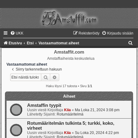
UKK
Rekisteröidy
Kirjaudu sisään
E
Etusivu
Etsi
Vastaamattomat aiheet
t
Amstaffit.com
Amstaffiaiheista keskustelua
s
Vastaamattomat aiheet
i
Siirry tarkennettuun hakuun
Etsi
Tarkennettu haku
Haku löysi 17 tulosta • Sivu
1
/
1
Aiheet
Amstaffin tyypit
Uusin viesti Kirjoittaja
Kiia
«
Ma Loka 21, 2024 3:08 pm
Lähetetty Sijainti:
Rotumääritelmä
Rotumääritelmän tulkinta 5; turkki, koko,
virheet
Uusin viesti Kirjoittaja
Kiia
«
Su Loka 20, 2024 4:22 pm
Lähetetty Sijainti:
Rotumääritelmä