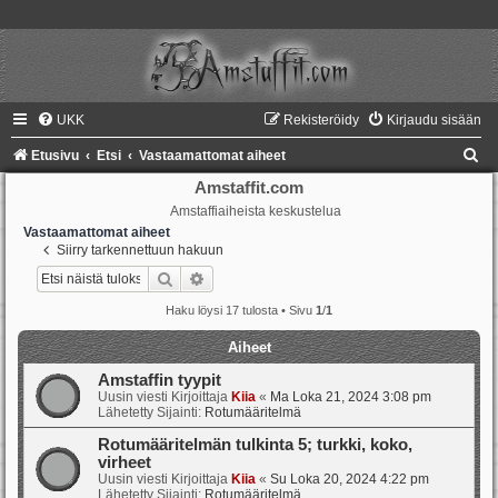
UKK
Rekisteröidy
Kirjaudu sisään
E
Etusivu
Etsi
Vastaamattomat aiheet
t
Amstaffit.com
Amstaffiaiheista keskustelua
s
Vastaamattomat aiheet
i
Siirry tarkennettuun hakuun
Etsi
Tarkennettu haku
Haku löysi 17 tulosta • Sivu
1
/
1
Aiheet
Amstaffin tyypit
Uusin viesti Kirjoittaja
Kiia
«
Ma Loka 21, 2024 3:08 pm
Lähetetty Sijainti:
Rotumääritelmä
Rotumääritelmän tulkinta 5; turkki, koko,
virheet
Uusin viesti Kirjoittaja
Kiia
«
Su Loka 20, 2024 4:22 pm
Lähetetty Sijainti:
Rotumääritelmä