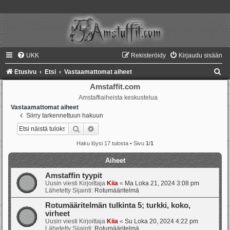
UKK
Rekisteröidy
Kirjaudu sisään
E
Etusivu
Etsi
Vastaamattomat aiheet
t
Amstaffit.com
Amstaffiaiheista keskustelua
s
Vastaamattomat aiheet
i
Siirry tarkennettuun hakuun
Etsi
Tarkennettu haku
Haku löysi 17 tulosta • Sivu
1
/
1
Aiheet
Amstaffin tyypit
Uusin viesti Kirjoittaja
Kiia
«
Ma Loka 21, 2024 3:08 pm
Lähetetty Sijainti:
Rotumääritelmä
Rotumääritelmän tulkinta 5; turkki, koko,
virheet
Uusin viesti Kirjoittaja
Kiia
«
Su Loka 20, 2024 4:22 pm
Lähetetty Sijainti:
Rotumääritelmä