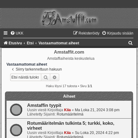
UKK
Rekisteröidy
Kirjaudu sisään
E
Etusivu
Etsi
Vastaamattomat aiheet
t
Amstaffit.com
Amstaffiaiheista keskustelua
s
Vastaamattomat aiheet
i
Siirry tarkennettuun hakuun
Etsi
Tarkennettu haku
Haku löysi 17 tulosta • Sivu
1
/
1
Aiheet
Amstaffin tyypit
Uusin viesti Kirjoittaja
Kiia
«
Ma Loka 21, 2024 3:08 pm
Lähetetty Sijainti:
Rotumääritelmä
Rotumääritelmän tulkinta 5; turkki, koko,
virheet
Uusin viesti Kirjoittaja
Kiia
«
Su Loka 20, 2024 4:22 pm
Lähetetty Sijainti:
Rotumääritelmä