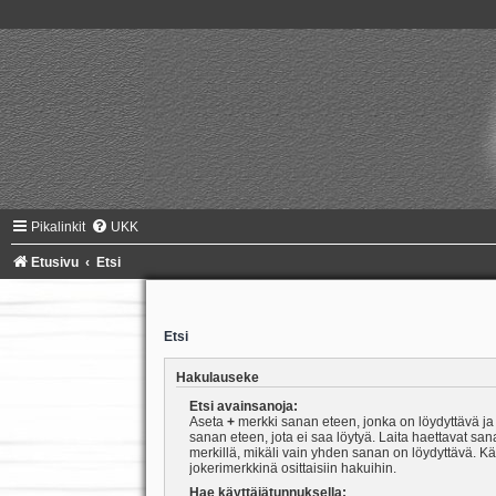
Pikalinkit
UKK
Etusivu
Etsi
Etsi
Hakulauseke
Etsi avainsanoja:
Aseta
+
merkki sanan eteen, jonka on löydyttävä j
sanan eteen, jota ei saa löytyä. Laita haettavat san
merkillä, mikäli vain yhden sanan on löydyttävä. K
jokerimerkkinä osittaisiin hakuihin.
Hae käyttäjätunnuksella: