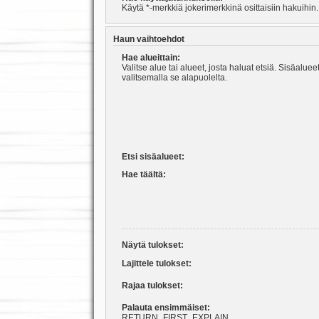
Käytä *-merkkiä jokerimerkkinä osittaisiin hakuihin.
Haun vaihtoehdot
Hae alueittain:
Valitse alue tai alueet, josta haluat etsiä. Sisäalu
valitsemalla se alapuolelta.
Etsi sisäalueet:
Hae täältä:
Näytä tulokset:
Lajittele tulokset:
Rajaa tulokset:
Palauta ensimmäiset:
RETURN_FIRST_EXPLAIN