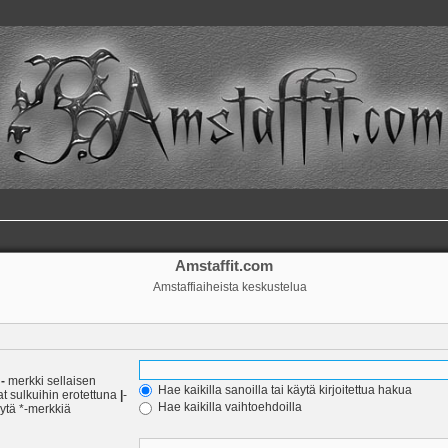
Amstaffit.com
Amstaffiaiheista keskustelua
a
-
merkki sellaisen
Hae kaikilla sanoilla tai käytä kirjoitettua hakua
at sulkuihin erotettuna
|
-
Hae kaikilla vaihtoehdoilla
äytä *-merkkiä