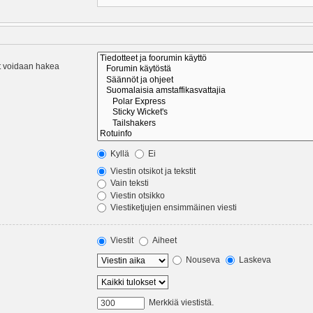
eet voidaan hakea
Kyllä
Ei
Viestin otsikot ja tekstit
Vain teksti
Viestin otsikko
Viestiketjujen ensimmäinen viesti
Viestit
Aiheet
Nouseva
Laskeva
Merkkiä viestistä.