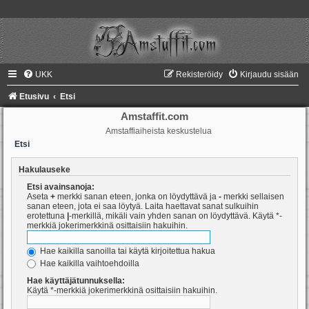
UKK
Rekisteröidy
Kirjaudu sisään
Etusivu
Etsi
Amstaffit.com
Amstaffiaiheista keskustelua
Etsi
Hakulauseke
Etsi avainsanoja:
Aseta
+
merkki sanan eteen, jonka on löydyttävä ja
-
merkki sellaisen
sanan eteen, jota ei saa löytyä. Laita haettavat sanat sulkuihin
erotettuna
|
-merkillä, mikäli vain yhden sanan on löydyttävä. Käytä *-
merkkiä jokerimerkkinä osittaisiin hakuihin.
Hae kaikilla sanoilla tai käytä kirjoitettua hakua
Hae kaikilla vaihtoehdoilla
Hae käyttäjätunnuksella:
Käytä *-merkkiä jokerimerkkinä osittaisiin hakuihin.