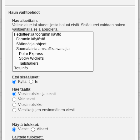
Haun vaihtoehdot
Hae alueittain:
Valitse alue tai alueet, josta haluat etsiä. Sisäalueet voidaan hakea
valitsemalla se alapuolelta.
Etsi sisäalueet:
Kyllä
Ei
Hae täältä:
Viestin otsikot ja tekstit
Vain teksti
Viestin otsikko
Viestiketjujen ensimmäinen viesti
Näytä tulokset:
Viestit
Aiheet
Lajittele tulokset: