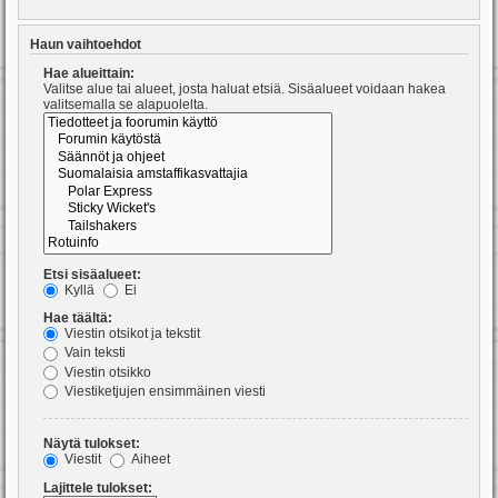
Haun vaihtoehdot
Hae alueittain:
Valitse alue tai alueet, josta haluat etsiä. Sisäalueet voidaan hakea
valitsemalla se alapuolelta.
Etsi sisäalueet:
Kyllä
Ei
Hae täältä:
Viestin otsikot ja tekstit
Vain teksti
Viestin otsikko
Viestiketjujen ensimmäinen viesti
Näytä tulokset:
Viestit
Aiheet
Lajittele tulokset: