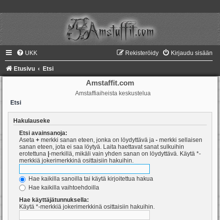
UKK
Rekisteröidy
Kirjaudu sisään
Etusivu
Etsi
Amstaffit.com
Amstaffiaiheista keskustelua
Etsi
Hakulauseke
Etsi avainsanoja:
Aseta
+
merkki sanan eteen, jonka on löydyttävä ja
-
merkki sellaisen
sanan eteen, jota ei saa löytyä. Laita haettavat sanat sulkuihin
erotettuna
|
-merkillä, mikäli vain yhden sanan on löydyttävä. Käytä *-
merkkiä jokerimerkkinä osittaisiin hakuihin.
Hae kaikilla sanoilla tai käytä kirjoitettua hakua
Hae kaikilla vaihtoehdoilla
Hae käyttäjätunnuksella:
Käytä *-merkkiä jokerimerkkinä osittaisiin hakuihin.