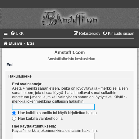
UKK
Rekisteröidy
Kirjaudu sisään
Etusivu
Etsi
Amstaffit.com
Amstaffiaiheista keskustelua
Etsi
Hakulauseke
Etsi avainsanoja:
Aseta
+
merkki sanan eteen, jonka on löydyttävä ja
-
merkki sellaisen
sanan eteen, jota ei saa löytyä. Laita haettavat sanat sulkuihin
erotettuna
|
-merkillä, mikäli vain yhden sanan on löydyttävä. Käytä *-
merkkiä jokerimerkkinä osittaisiin hakuihin.
Hae kaikilla sanoilla tai käytä kirjoitettua hakua
Hae kaikilla vaihtoehdoilla
Hae käyttäjätunnuksella:
Käytä *-merkkiä jokerimerkkinä osittaisiin hakuihin.