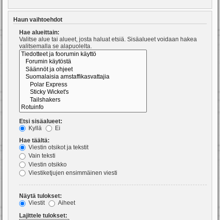
Haun vaihtoehdot
Hae alueittain:
Valitse alue tai alueet, josta haluat etsiä. Sisäalueet voidaan hakea
valitsemalla se alapuolelta.
Etsi sisäalueet:
Kyllä
Ei
Hae täältä:
Viestin otsikot ja tekstit
Vain teksti
Viestin otsikko
Viestiketjujen ensimmäinen viesti
Näytä tulokset:
Viestit
Aiheet
Lajittele tulokset: