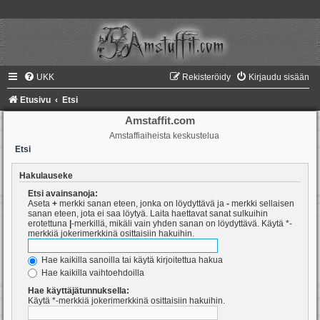
UKK
Rekisteröidy
Kirjaudu sisään
Etusivu
Etsi
Amstaffit.com
Amstaffiaiheista keskustelua
Etsi
Hakulauseke
Etsi avainsanoja:
Aseta
+
merkki sanan eteen, jonka on löydyttävä ja
-
merkki sellaisen
sanan eteen, jota ei saa löytyä. Laita haettavat sanat sulkuihin
erotettuna
|
-merkillä, mikäli vain yhden sanan on löydyttävä. Käytä *-
merkkiä jokerimerkkinä osittaisiin hakuihin.
Hae kaikilla sanoilla tai käytä kirjoitettua hakua
Hae kaikilla vaihtoehdoilla
Hae käyttäjätunnuksella:
Käytä *-merkkiä jokerimerkkinä osittaisiin hakuihin.