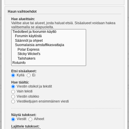
Haun vaihtoehdot
Hae alueittain:
Valitse alue tai alueet, josta haluat etsiä. Sisäalueet voidaan hakea
valitsemalla se alapuolelta.
Etsi sisäalueet:
Kyllä
Ei
Hae täältä:
Viestin otsikot ja tekstit
Vain teksti
Viestin otsikko
Viestiketjujen ensimmäinen viesti
Näytä tulokset:
Viestit
Aiheet
Lajittele tulokset: