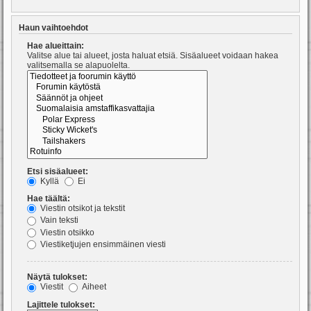
Haun vaihtoehdot
Hae alueittain:
Valitse alue tai alueet, josta haluat etsiä. Sisäalueet voidaan hakea
valitsemalla se alapuolelta.
Etsi sisäalueet:
Kyllä
Ei
Hae täältä:
Viestin otsikot ja tekstit
Vain teksti
Viestin otsikko
Viestiketjujen ensimmäinen viesti
Näytä tulokset:
Viestit
Aiheet
Lajittele tulokset: