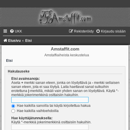
UKK
Rekisteröidy
Kirjaudu sisään
Etusivu
Etsi
Amstaffit.com
Amstaffiaiheista keskustelua
Etsi
Hakulauseke
Etsi avainsanoja:
Aseta
+
merkki sanan eteen, jonka on löydyttävä ja
-
merkki sellaisen
sanan eteen, jota ei saa löytyä. Laita haettavat sanat sulkuihin
erotettuna
|
-merkillä, mikäli vain yhden sanan on löydyttävä. Käytä *-
merkkiä jokerimerkkinä osittaisiin hakuihin.
Hae kaikilla sanoilla tai käytä kirjoitettua hakua
Hae kaikilla vaihtoehdoilla
Hae käyttäjätunnuksella:
Käytä *-merkkiä jokerimerkkinä osittaisiin hakuihin.