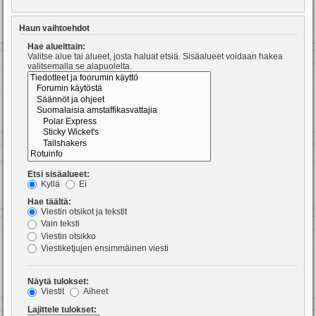
Haun vaihtoehdot
Hae alueittain:
Valitse alue tai alueet, josta haluat etsiä. Sisäalueet voidaan hakea
valitsemalla se alapuolelta.
Etsi sisäalueet:
Kyllä
Ei
Hae täältä:
Viestin otsikot ja tekstit
Vain teksti
Viestin otsikko
Viestiketjujen ensimmäinen viesti
Näytä tulokset:
Viestit
Aiheet
Lajittele tulokset: