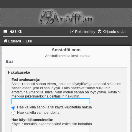
UKK
Rekisteröidy
Kirjaudu sisään
Etusivu
Etsi
Amstaffit.com
Amstaffiaiheista keskustelua
Etsi
Hakulauseke
Etsi avainsanoja:
Aseta
+
merkki sanan eteen, jonka on löydyttävä ja
-
merkki sellaisen
sanan eteen, jota ei saa löytyä. Laita haettavat sanat sulkuihin
erotettuna
|
-merkillä, mikäli vain yhden sanan on löydyttävä. Käytä *-
merkkiä jokerimerkkinä osittaisiin hakuihin.
Hae kaikilla sanoilla tai käytä kirjoitettua hakua
Hae kaikilla vaihtoehdoilla
Hae käyttäjätunnuksella:
Käytä *-merkkiä jokerimerkkinä osittaisiin hakuihin.