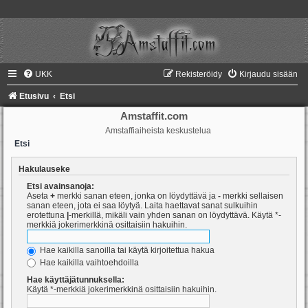
UKK
Rekisteröidy
Kirjaudu sisään
Etusivu
Etsi
Amstaffit.com
Amstaffiaiheista keskustelua
Etsi
Hakulauseke
Etsi avainsanoja:
Aseta
+
merkki sanan eteen, jonka on löydyttävä ja
-
merkki sellaisen
sanan eteen, jota ei saa löytyä. Laita haettavat sanat sulkuihin
erotettuna
|
-merkillä, mikäli vain yhden sanan on löydyttävä. Käytä *-
merkkiä jokerimerkkinä osittaisiin hakuihin.
Hae kaikilla sanoilla tai käytä kirjoitettua hakua
Hae kaikilla vaihtoehdoilla
Hae käyttäjätunnuksella:
Käytä *-merkkiä jokerimerkkinä osittaisiin hakuihin.