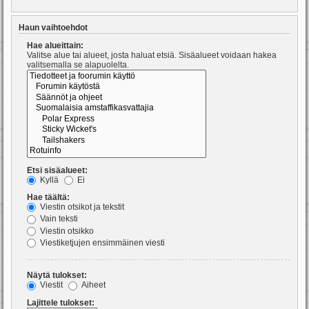
Haun vaihtoehdot
Hae alueittain:
Valitse alue tai alueet, josta haluat etsiä. Sisäalueet voidaan hakea
valitsemalla se alapuolelta.
Etsi sisäalueet:
Kyllä
Ei
Hae täältä:
Viestin otsikot ja tekstit
Vain teksti
Viestin otsikko
Viestiketjujen ensimmäinen viesti
Näytä tulokset:
Viestit
Aiheet
Lajittele tulokset: