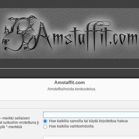
Amstaffit.com
Amstaffiaiheista keskustelua
a
-
merkki sellaisen
Hae kaikilla sanoilla tai käytä kirjoitettua hakua
at sulkuihin erotettuna
|
-
Hae kaikilla vaihtoehdoilla
äytä *-merkkiä