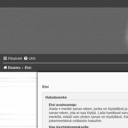
Pikalinkit
UKK
Etusivu
Etsi
Etsi
Hakulauseke
Etsi avainsanoja:
Aseta
+
merkki sanan eteen, jonka on löydyttävä j
sanan eteen, jota ei saa löytyä. Laita haettavat san
merkillä, mikäli vain yhden sanan on löydyttävä. K
jokerimerkkinä osittaisiin hakuihin.
Hae käyttäjätunnuksella: