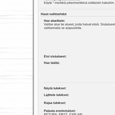
Käytä *-merkkiä jokerimerkkinä osittaisiin hakuihin.
Haun vaihtoehdot
Hae alueittain:
Valitse alue tai alueet, josta haluat etsiä. Sisäalu
valitsemalla se alapuolelta.
Etsi sisäalueet:
Hae täältä:
Näytä tulokset:
Lajittele tulokset:
Rajaa tulokset:
Palauta ensimmäiset:
RETURN_FIRST_EXPLAIN