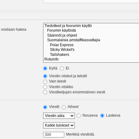
eet voidaan hakea
Kyllä
Ei
Viestin otsikot ja tekstit
Vain teksti
Viestin otsikko
Viestiketjujen ensimmäinen viesti
Viestit
Aiheet
Nouseva
Laskeva
Merkkiä viestistä.