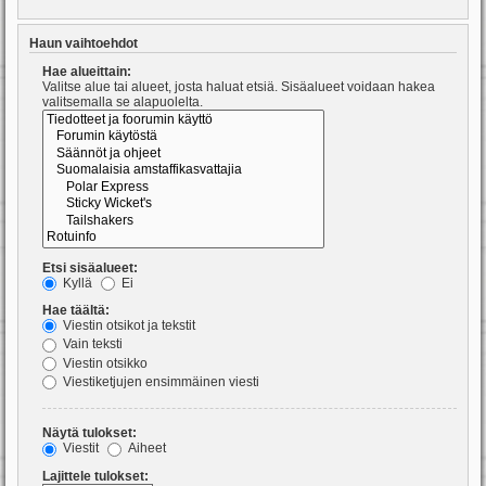
Haun vaihtoehdot
Hae alueittain:
Valitse alue tai alueet, josta haluat etsiä. Sisäalueet voidaan hakea
valitsemalla se alapuolelta.
Etsi sisäalueet:
Kyllä
Ei
Hae täältä:
Viestin otsikot ja tekstit
Vain teksti
Viestin otsikko
Viestiketjujen ensimmäinen viesti
Näytä tulokset:
Viestit
Aiheet
Lajittele tulokset: