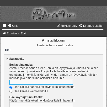
UKK
Rekisteröidy
Kirjaudu sisään
Etusivu
Etsi
Amstaffit.com
Amstaffiaiheista keskustelua
Etsi
Hakulauseke
Etsi avainsanoja:
Aseta
+
merkki sanan eteen, jonka on löydyttävä ja
-
merkki sellaisen
sanan eteen, jota ei saa löytyä. Laita haettavat sanat sulkuihin
erotettuna
|
-merkillä, mikäli vain yhden sanan on löydyttävä. Käytä *-
merkkiä jokerimerkkinä osittaisiin hakuihin.
Hae kaikilla sanoilla tai käytä kirjoitettua hakua
Hae kaikilla vaihtoehdoilla
Hae käyttäjätunnuksella:
Käytä *-merkkiä jokerimerkkinä osittaisiin hakuihin.