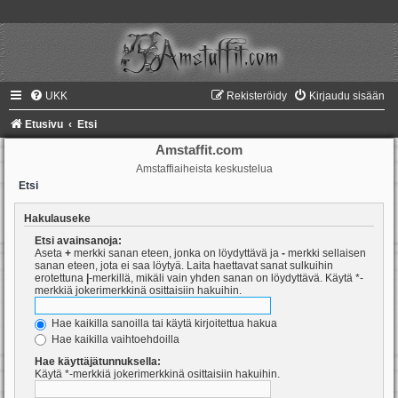
UKK
Rekisteröidy
Kirjaudu sisään
Etusivu
Etsi
Amstaffit.com
Amstaffiaiheista keskustelua
Etsi
Hakulauseke
Etsi avainsanoja:
Aseta
+
merkki sanan eteen, jonka on löydyttävä ja
-
merkki sellaisen
sanan eteen, jota ei saa löytyä. Laita haettavat sanat sulkuihin
erotettuna
|
-merkillä, mikäli vain yhden sanan on löydyttävä. Käytä *-
merkkiä jokerimerkkinä osittaisiin hakuihin.
Hae kaikilla sanoilla tai käytä kirjoitettua hakua
Hae kaikilla vaihtoehdoilla
Hae käyttäjätunnuksella:
Käytä *-merkkiä jokerimerkkinä osittaisiin hakuihin.