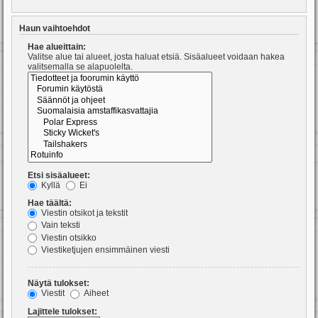
Haun vaihtoehdot
Hae alueittain:
Valitse alue tai alueet, josta haluat etsiä. Sisäalueet voidaan hakea
valitsemalla se alapuolelta.
Etsi sisäalueet:
Kyllä
Ei
Hae täältä:
Viestin otsikot ja tekstit
Vain teksti
Viestin otsikko
Viestiketjujen ensimmäinen viesti
Näytä tulokset:
Viestit
Aiheet
Lajittele tulokset: