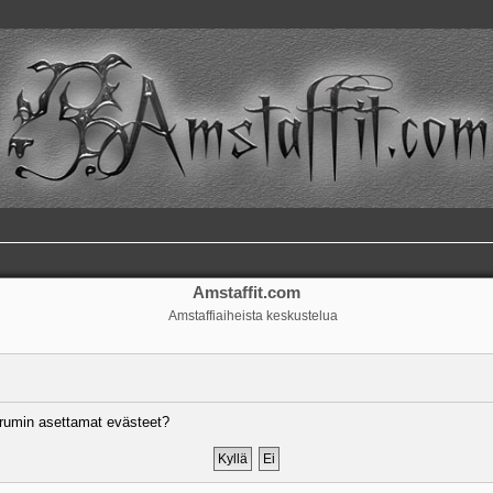
Amstaffit.com
Amstaffiaiheista keskustelua
rumin asettamat evästeet?