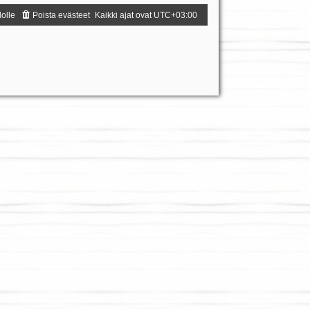
dolle
Poista evästeet
Kaikki ajat ovat
UTC+03:00