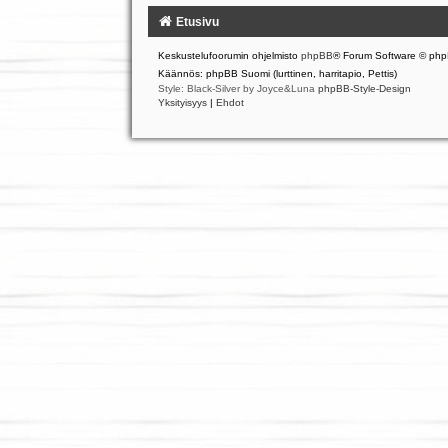
Etusivu
Keskustelufoorumin ohjelmisto
phpBB
® Forum Software © php
Käännös: phpBB Suomi (lurttinen, harritapio, Pettis)
Style: Black-Silver by Joyce&Luna
phpBB-Style-Design
Yksityisyys
|
Ehdot