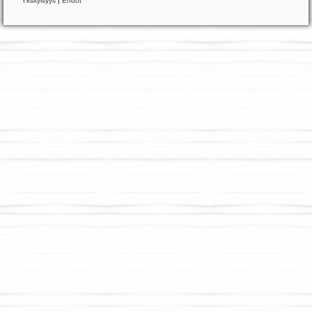
Yksityisyys
|
Ehdot