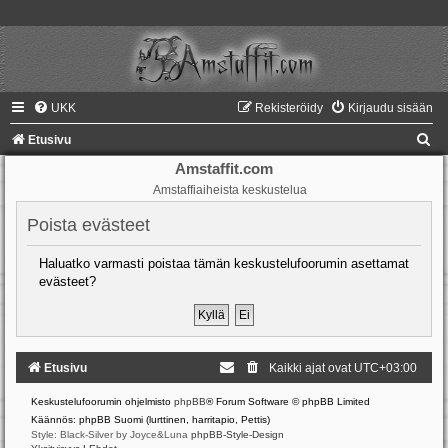
UKK
Rekisteröidy
Kirjaudu sisään
E
Etusivu
t
Amstaffit.com
Amstaffiaiheista keskustelua
s
i
Poista evästeet
Haluatko varmasti poistaa tämän keskustelufoorumin asettamat
evästeet?
Etusivu
Kaikki ajat ovat
UTC+03:00
Keskustelufoorumin ohjelmisto
phpBB
® Forum Software © phpBB Limited
Käännös: phpBB Suomi (lurttinen, harritapio, Pettis)
Style: Black-Silver by Joyce&Luna
phpBB-Style-Design