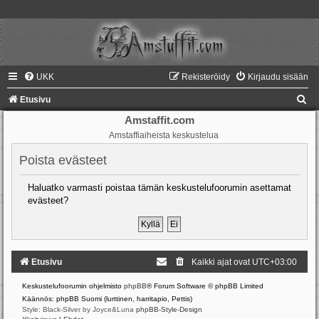
UKK
Rekisteröidy
Kirjaudu sisään
E
Etusivu
t
Amstaffit.com
Amstaffiaiheista keskustelua
s
i
Poista evästeet
Haluatko varmasti poistaa tämän keskustelufoorumin asettamat
evästeet?
Etusivu
Kaikki ajat ovat
UTC+03:00
Keskustelufoorumin ohjelmisto
phpBB
® Forum Software © phpBB Limited
Käännös: phpBB Suomi (lurttinen, harritapio, Pettis)
Style: Black-Silver by Joyce&Luna
phpBB-Style-Design