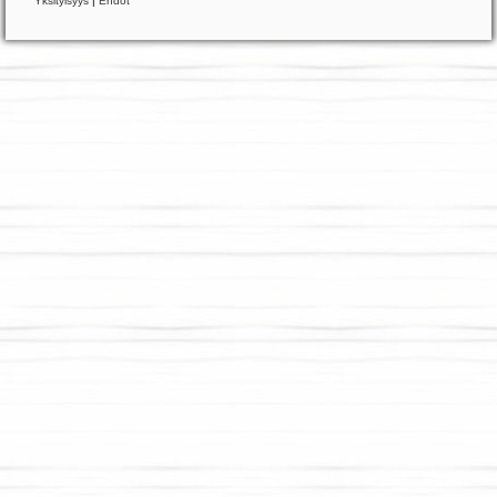
Yksityisyys
|
Ehdot