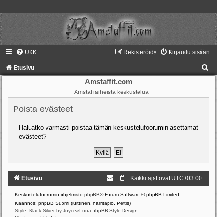
UKK
Rekisteröidy
Kirjaudu sisään
E
Etusivu
t
Amstaffit.com
Amstaffiaiheista keskustelua
s
i
Poista evästeet
Haluatko varmasti poistaa tämän keskustelufoorumin asettamat
evästeet?
Etusivu
Kaikki ajat ovat
UTC+03:00
Keskustelufoorumin ohjelmisto
phpBB
® Forum Software © phpBB Limited
Käännös: phpBB Suomi (lurttinen, harritapio, Pettis)
Style: Black-Silver by Joyce&Luna
phpBB-Style-Design