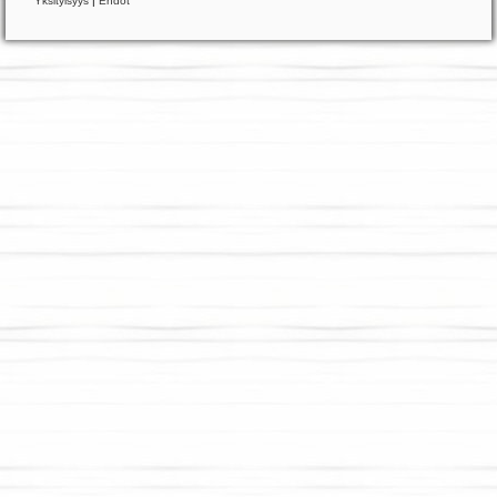
Yksityisyys
|
Ehdot