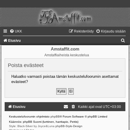
UKK
Rekisteröidy
Kirjaudu sisään
E
Etusivu
t
Amstaffit.com
Amstaffiaiheista keskustelua
s
i
Poista evästeet
Haluatko varmasti poistaa tämän keskustelufoorumin asettamat
evästeet?
Etusivu
Kaikki ajat ovat
UTC+03:00
Keskustelufoorumin ohjelmisto
phpBB
® Forum Software © phpBB Limited
Käännös: phpBB Suomi (lurttinen, harritapio, Pettis)
Style: Black-Silver by Joyce&Luna
phpBB-Style-Design