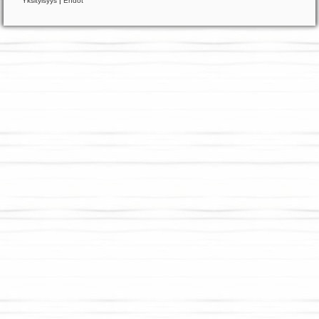
Yksityisyys
|
Ehdot