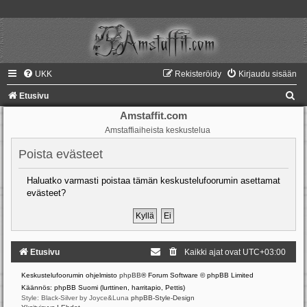
UKK
Rekisteröidy
Kirjaudu sisään
E
Etusivu
t
Amstaffit.com
Amstaffiaiheista keskustelua
s
i
Poista evästeet
Haluatko varmasti poistaa tämän keskustelufoorumin asettamat
evästeet?
Etusivu
Kaikki ajat ovat
UTC+03:00
Keskustelufoorumin ohjelmisto
phpBB
® Forum Software © phpBB Limited
Käännös: phpBB Suomi (lurttinen, harritapio, Pettis)
Style: Black-Silver by Joyce&Luna
phpBB-Style-Design