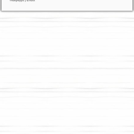
Yksityisyys
|
Ehdot