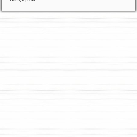
Yksityisyys
|
Ehdot