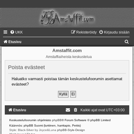
UKK
Rekisteröidy
Kirjaudu sisään
E
Etusivu
t
Amstaffit.com
Amstaffiaiheista keskustelua
s
i
Poista evästeet
Haluatko varmasti poistaa tämän keskustelufoorumin asettamat
evästeet?
Etusivu
Kaikki ajat ovat
UTC+03:00
Keskustelufoorumin ohjelmisto
phpBB
® Forum Software © phpBB Limited
Käännös: phpBB Suomi (lurttinen, harritapio, Pettis)
Style: Black-Silver by Joyce&Luna
phpBB-Style-Design