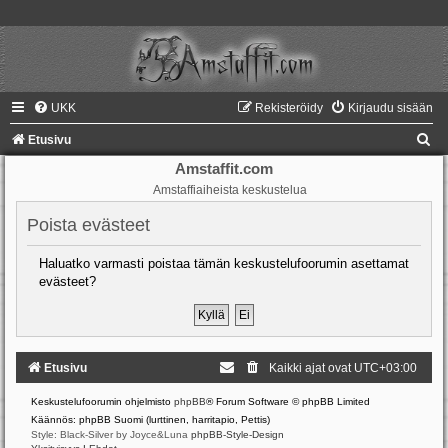
UKK
Rekisteröidy
Kirjaudu sisään
E
Etusivu
t
Amstaffit.com
Amstaffiaiheista keskustelua
s
i
Poista evästeet
Haluatko varmasti poistaa tämän keskustelufoorumin asettamat
evästeet?
Etusivu
Kaikki ajat ovat
UTC+03:00
Keskustelufoorumin ohjelmisto
phpBB
® Forum Software © phpBB Limited
Käännös: phpBB Suomi (lurttinen, harritapio, Pettis)
Style: Black-Silver by Joyce&Luna
phpBB-Style-Design