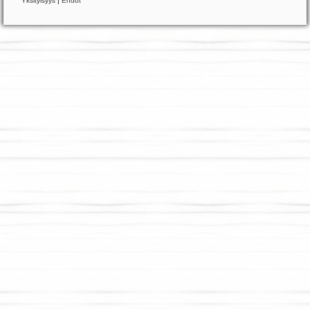
Yksityisyys
|
Ehdot