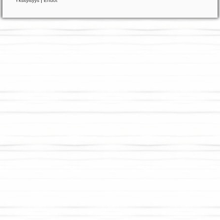
Yksityisyys
|
Ehdot