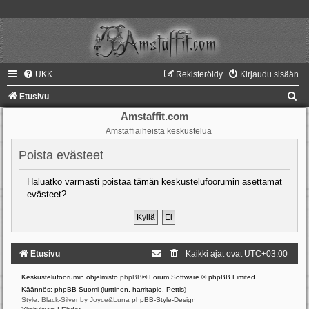
UKK
Rekisteröidy
Kirjaudu sisään
E
Etusivu
t
Amstaffit.com
Amstaffiaiheista keskustelua
s
i
Poista evästeet
Haluatko varmasti poistaa tämän keskustelufoorumin asettamat
evästeet?
Etusivu
Kaikki ajat ovat
UTC+03:00
Keskustelufoorumin ohjelmisto
phpBB
® Forum Software © phpBB Limited
Käännös: phpBB Suomi (lurttinen, harritapio, Pettis)
Style: Black-Silver by Joyce&Luna
phpBB-Style-Design