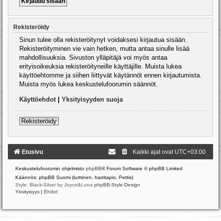
Rekisteröidy
Sinun tulee olla rekisteröitynyt voidaksesi kirjautua sisään.
Rekisteröityminen vie vain hetken, mutta antaa sinulle lisää
mahdollisuuksia. Sivuston ylläpitäjä voi myös antaa
erityisoikeuksia rekisteröityneille käyttäjille. Muista lukea
käyttöehtomme ja siihen liittyvät käytännöt ennen kirjautumista.
Muista myös lukea keskustelufoorumin säännöt.
Käyttöehdot
|
Yksityisyyden suoja
Rekisteröidy
Etusivu
Kaikki ajat ovat
UTC+03:00
Keskustelufoorumin ohjelmisto
phpBB
® Forum Software © phpBB Limited
Käännös: phpBB Suomi (lurttinen, harritapio, Pettis)
Style: Black-Silver by Joyce&Luna
phpBB-Style-Design
Yksityisyys
|
Ehdot