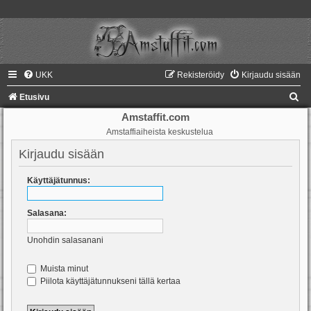
UKK
Rekisteröidy
Kirjaudu sisään
E
Etusivu
t
Amstaffit.com
Amstaffiaiheista keskustelua
s
i
Kirjaudu sisään
Käyttäjätunnus:
Salasana:
Unohdin salasanani
Muista minut
Piilota käyttäjätunnukseni tällä kertaa