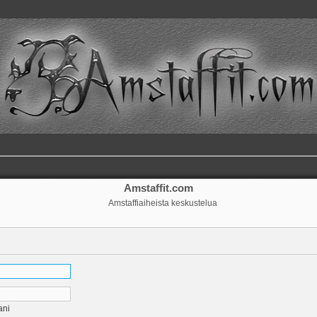
Amstaffit.com
Amstaffiaiheista keskustelua
ani