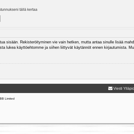
ätunnukseni tällä kertaa
autua sisään. Rekisteröityminen vie vain hetken, mutta antaa sinulle lisää mahd
 Muista lukea käyttöehtomme ja siihen liittyvät käytännöt ennen kirjautumista.
Viesti Ylläpi
BB Limited