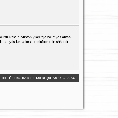
ollisuuksia. Sivuston ylläpitäjä voi myös antaa
 Muista myös lukea keskustelufoorumin säännöt.
dolle
Poista evästeet
Kaikki ajat ovat
UTC+03:00