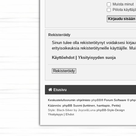
Muista minut
Piilota käyttäj
Rekisteröidy
Sinun tulee olla rekisteröitynyt voidaksesi kirj
erityisoikeuksia rekisteröityneille käyttäjille.
Käyttöehdot
|
Yksityisyyden suoja
Rekisteröidy
Etusivu
Keskustelufoorumin ohjelmisto
phpBB
® Forum Software © php
Käännös: phpBB Suomi (lurttinen, harritapio, Pettis)
Style: Black-Silver by Joyce&Luna
phpBB-Style-Design
Yksityisyys
|
Ehdot