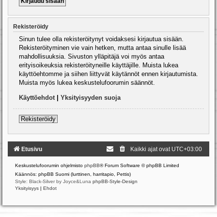
Rekisteröidy
Sinun tulee olla rekisteröitynyt voidaksesi kirjautua sisään.
Rekisteröityminen vie vain hetken, mutta antaa sinulle lisää
mahdollisuuksia. Sivuston ylläpitäjä voi myös antaa
erityisoikeuksia rekisteröityneille käyttäjille. Muista lukea
käyttöehtomme ja siihen liittyvät käytännöt ennen kirjautumista.
Muista myös lukea keskustelufoorumin säännöt.
Käyttöehdot
|
Yksityisyyden suoja
Rekisteröidy
Etusivu
Kaikki ajat ovat
UTC+03:00
Keskustelufoorumin ohjelmisto
phpBB
® Forum Software © phpBB Limited
Käännös: phpBB Suomi (lurttinen, harritapio, Pettis)
Style: Black-Silver by Joyce&Luna
phpBB-Style-Design
Yksityisyys
|
Ehdot