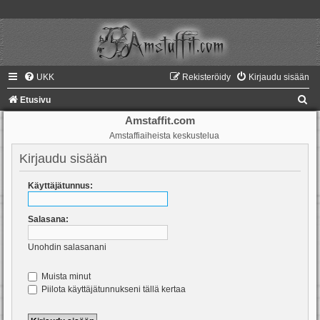
UKK
Rekisteröidy
Kirjaudu sisään
E
Etusivu
t
Amstaffit.com
Amstaffiaiheista keskustelua
s
i
Kirjaudu sisään
Käyttäjätunnus:
Salasana:
Unohdin salasanani
Muista minut
Piilota käyttäjätunnukseni tällä kertaa