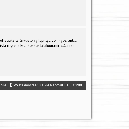
ollisuuksia. Sivuston ylläpitäjä voi myös antaa
 Muista myös lukea keskustelufoorumin säännöt.
dolle
Poista evästeet
Kaikki ajat ovat
UTC+03:00