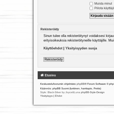
Muista minut
Piilota käyttäj
Rekisteröidy
Sinun tulee olla rekisteröitynyt voidaksesi kirj
erityisoikeuksia rekisteröityneille käyttäjille.
Käyttöehdot
|
Yksityisyyden suoja
Rekisteröidy
Etusivu
Keskustelufoorumin ohjelmisto
phpBB
® Forum Software © php
Käännös: phpBB Suomi (lurttinen, harritapio, Pettis)
Style: Black-Silver by Joyce&Luna
phpBB-Style-Design
Yksityisyys
|
Ehdot