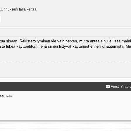
ätunnukseni tällä kertaa
autua sisään. Rekisteröityminen vie vain hetken, mutta antaa sinulle lisää mahd
 Muista lukea käyttöehtomme ja siihen liittyvät käytännöt ennen kirjautumista.
Viesti Ylläpi
BB Limited