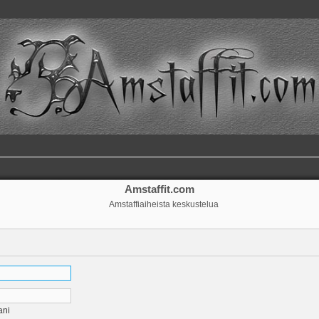
Amstaffit.com
Amstaffiaiheista keskustelua
ani