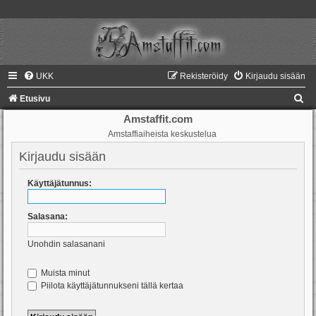
UKK
Rekisteröidy
Kirjaudu sisään
E
Etusivu
t
Amstaffit.com
Amstaffiaiheista keskustelua
s
i
Kirjaudu sisään
Käyttäjätunnus:
Salasana:
Unohdin salasanani
Muista minut
Piilota käyttäjätunnukseni tällä kertaa