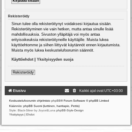
Rekisteröidy
Sinun tulee olla rekisteröitynyt voidaksesi kirjautua sisään.
Rekisteröityminen vie vain hetken, mutta antaa sinulle lisää
mahdollisuuksia. Sivuston ylläpitäjä voi myös antaa
erityisoikeuksia rekisteröityneille käyttäjille. Muista lukea
käyttöehtomme ja siihen liittyvät käytännöt ennen kirjautumista.
Muista myös lukea keskustelufoorumin säännöt.
Käyttöehdot
|
Yksityisyyden suoja
Rekisteröidy
Etusivu
Kaikki ajat ovat
UTC+03:00
Keskustelufoorumin ohjelmisto
phpBB
® Forum Software © phpBB Limited
Käännös: phpBB Suomi (lurttinen, harritapio, Pettis)
Style: Black-Silver by Joyce&Luna
phpBB-Style-Design
Yksityisyys
|
Ehdot