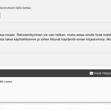
ätunnukseni tällä kertaa
autua sisään. Rekisteröityminen vie vain hetken, mutta antaa sinulle lisää mahd
 Muista lukea käyttöehtomme ja siihen liittyvät käytännöt ennen kirjautumista.
Viesti Ylläpi
BB Limited