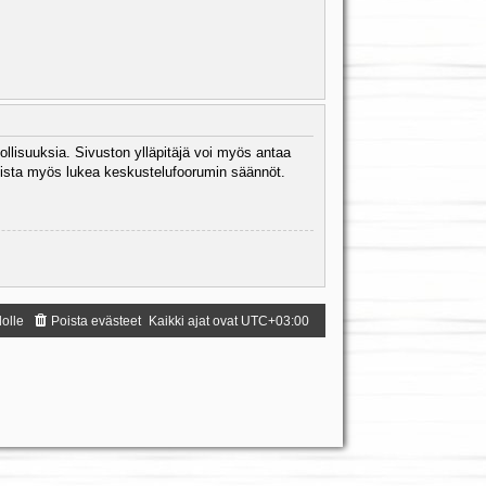
ollisuuksia. Sivuston ylläpitäjä voi myös antaa
 Muista myös lukea keskustelufoorumin säännöt.
dolle
Poista evästeet
Kaikki ajat ovat
UTC+03:00