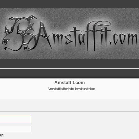
Amstaffit.com
Amstaffiaiheista keskustelua
ani