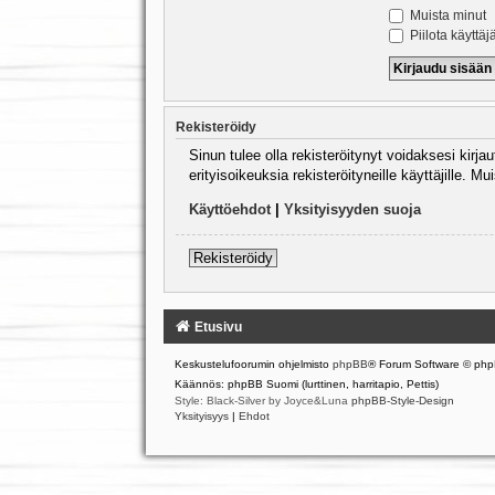
Muista minut
Piilota käyttäj
Rekisteröidy
Sinun tulee olla rekisteröitynyt voidaksesi kirj
erityisoikeuksia rekisteröityneille käyttäjille.
Käyttöehdot
|
Yksityisyyden suoja
Rekisteröidy
Etusivu
Keskustelufoorumin ohjelmisto
phpBB
® Forum Software © php
Käännös: phpBB Suomi (lurttinen, harritapio, Pettis)
Style: Black-Silver by Joyce&Luna
phpBB-Style-Design
Yksityisyys
|
Ehdot