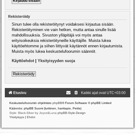
Rekisteröidy
Sinun tulee olla rekisteröitynyt voidaksesi kirjautua sisään.
Rekisteröityminen vie vain hetken, mutta antaa sinulle lisää
mahdollisuuksia. Sivuston ylläpitäjä voi myös antaa
erityisoikeuksia rekisteröityneille käyttäjille. Muista lukea
käyttöehtomme ja siihen liittyvät käytännöt ennen kirjautumista.
Muista myös lukea keskustelufoorumin säännöt.
Käyttöehdot
|
Yksityisyyden suoja
Rekisteröidy
Etusivu
Kaikki ajat ovat
UTC+03:00
Keskustelufoorumin ohjelmisto
phpBB
® Forum Software © phpBB Limited
Käännös: phpBB Suomi (lurttinen, harritapio, Pettis)
Style: Black-Silver by Joyce&Luna
phpBB-Style-Design
Yksityisyys
|
Ehdot