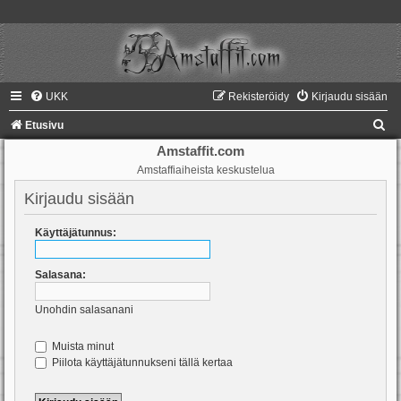
UKK
Rekisteröidy
Kirjaudu sisään
E
Etusivu
t
Amstaffit.com
Amstaffiaiheista keskustelua
s
i
Kirjaudu sisään
Käyttäjätunnus:
Salasana:
Unohdin salasanani
Muista minut
Piilota käyttäjätunnukseni tällä kertaa