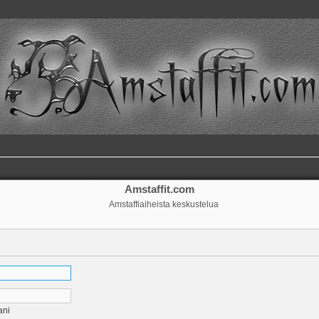
Amstaffit.com
Amstaffiaiheista keskustelua
ani