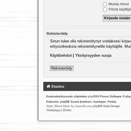
Muista minut
Piilota käyttäj
Rekisteröidy
Sinun tulee olla rekisteröitynyt voidaksesi kirj
erityisoikeuksia rekisteröityneille käyttäjille.
Käyttöehdot
|
Yksityisyyden suoja
Rekisteröidy
Etusivu
Keskustelufoorumin ohjelmisto
phpBB
® Forum Software © php
Käännös: phpBB Suomi (lurttinen, harritapio, Pettis)
Style: Black-Silver by Joyce&Luna
phpBB-Style-Design
Yksityisyys
|
Ehdot