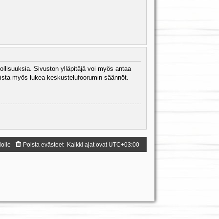
ollisuuksia. Sivuston ylläpitäjä voi myös antaa
 Muista myös lukea keskustelufoorumin säännöt.
dolle
Poista evästeet
Kaikki ajat ovat
UTC+03:00