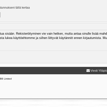
ätunnukseni tällä kertaa
autua sisään. Rekisteröityminen vie vain hetken, mutta antaa sinulle lisää mahd
 Muista lukea käyttöehtomme ja siihen liittyvät käytännöt ennen kirjautumista.
Viesti Ylläpi
BB Limited