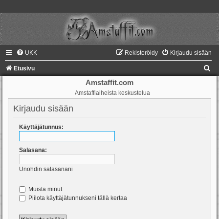
UKK
Rekisteröidy
Kirjaudu sisään
E
Etusivu
t
Amstaffit.com
Amstaffiaiheista keskustelua
s
i
Kirjaudu sisään
Käyttäjätunnus:
Salasana:
Unohdin salasanani
Muista minut
Piilota käyttäjätunnukseni tällä kertaa