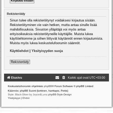
Rekisteröidy
Sinun tulee olla rekisteröitynyt voidaksesi kirjautua sisään.
Rekisteröityminen vie vain hetken, mutta antaa sinulle lisää
mahdollisuuksia. Sivuston ylläpitäjä voi myös antaa
erityisoikeuksia rekisteröityneille käyttäjille. Muista lukea
käyttöehtomme ja siihen liittyvät käytännöt ennen kirjautumista.
Muista myös lukea keskustelufoorumin säännöt.
Käyttöehdot
|
Yksityisyyden suoja
Rekisteröidy
Etusivu
Kaikki ajat ovat
UTC+03:00
Keskustelufoorumin ohjelmisto
phpBB
® Forum Software © phpBB Limited
Käännös: phpBB Suomi (lurttinen, harritapio, Pettis)
Style: Black-Silver by Joyce&Luna
phpBB-Style-Design
Yksityisyys
|
Ehdot