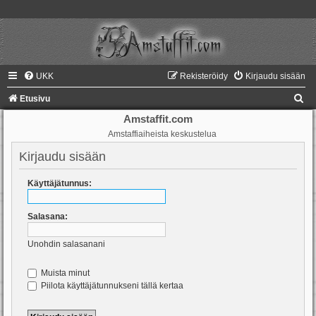
UKK
Rekisteröidy
Kirjaudu sisään
E
Etusivu
t
Amstaffit.com
Amstaffiaiheista keskustelua
s
i
Kirjaudu sisään
Käyttäjätunnus:
Salasana:
Unohdin salasanani
Muista minut
Piilota käyttäjätunnukseni tällä kertaa