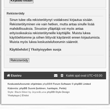
Rekisteröidy
Sinun tulee olla rekisteröitynyt voidaksesi kirjautua sisään.
Rekisteröityminen vie vain hetken, mutta antaa sinulle lisää
mahdollisuuksia. Sivuston ylläpitäjä voi myös antaa
erityisoikeuksia rekisteröityneille käyttäjille. Muista lukea
käyttöehtomme ja siihen liittyvät käytännöt ennen kirjautumista.
Muista myös lukea keskustelufoorumin säännöt.
Käyttöehdot
|
Yksityisyyden suoja
Rekisteröidy
Etusivu
Kaikki ajat ovat
UTC+03:00
Keskustelufoorumin ohjelmisto
phpBB
® Forum Software © phpBB Limited
Käännös: phpBB Suomi (lurttinen, harritapio, Pettis)
Style: Black-Silver by Joyce&Luna
phpBB-Style-Design
Yksityisyys
|
Ehdot