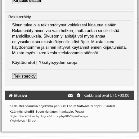
Rekisteröidy
Sinun tulee olla rekisteröitynyt voidaksesi kirjautua sisään.
Rekisteröityminen vie vain hetken, mutta antaa sinulle lisää
mahdollisuuksia. Sivuston ylläpitäjä voi myös antaa
erityisoikeuksia rekisteröityneille käyttäjille. Muista lukea
käyttöehtomme ja siihen liittyvät käytännöt ennen kirjautumista.
Muista myös lukea keskustelufoorumin säännöt.
Käyttöehdot
|
Yksityisyyden suoja
Rekisteröidy
Etusivu
Kaikki ajat ovat
UTC+03:00
Keskustelufoorumin ohjelmisto
phpBB
® Forum Software © phpBB Limited
Käännös: phpBB Suomi (lurttinen, harritapio, Pettis)
Style: Black-Silver by Joyce&Luna
phpBB-Style-Design
Yksityisyys
|
Ehdot