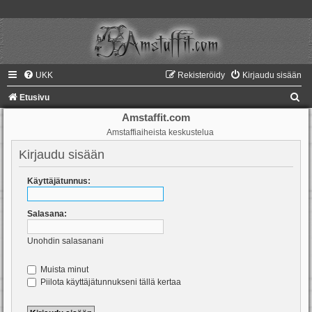
UKK
Rekisteröidy
Kirjaudu sisään
E
Etusivu
t
Amstaffit.com
Amstaffiaiheista keskustelua
s
i
Kirjaudu sisään
Käyttäjätunnus:
Salasana:
Unohdin salasanani
Muista minut
Piilota käyttäjätunnukseni tällä kertaa