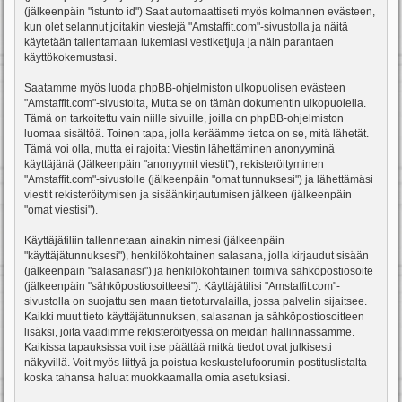
(jälkeenpäin "istunto id") Saat automaattiseti myös kolmannen evästeen,
kun olet selannut joitakin viestejä "Amstaffit.com"-sivustolla ja näitä
käytetään tallentamaan lukemiasi vestiketjuja ja näin parantaen
käyttökokemustasi.
Saatamme myös luoda phpBB-ohjelmiston ulkopuolisen evästeen
"Amstaffit.com"-sivustolta, Mutta se on tämän dokumentin ulkopuolella.
Tämä on tarkoitettu vain niille sivuille, joilla on phpBB-ohjelmiston
luomaa sisältöä. Toinen tapa, jolla keräämme tietoa on se, mitä lähetät.
Tämä voi olla, mutta ei rajoita: Viestin lähettäminen anonyyminä
käyttäjänä (Jälkeenpäin "anonyymit viestit"), rekisteröityminen
"Amstaffit.com"-sivustolle (jälkeenpäin "omat tunnuksesi") ja lähettämäsi
viestit rekisteröitymisen ja sisäänkirjautumisen jälkeen (jälkeenpäin
"omat viestisi").
Käyttäjätiliin tallennetaan ainakin nimesi (jälkeenpäin
"käyttäjätunnuksesi"), henkilökohtainen salasana, jolla kirjaudut sisään
(jälkeenpäin "salasanasi") ja henkilökohtainen toimiva sähköpostiosoite
(jälkeenpäin "sähköpostiosoitteesi"). Käyttäjätilisi "Amstaffit.com"-
sivustolla on suojattu sen maan tietoturvalailla, jossa palvelin sijaitsee.
Kaikki muut tieto käyttäjätunnuksen, salasanan ja sähköpostiosoitteen
lisäksi, joita vaadimme rekisteröityessä on meidän hallinnassamme.
Kaikissa tapauksissa voit itse päättää mitkä tiedot ovat julkisesti
näkyvillä. Voit myös liittyä ja poistua keskustelufoorumin postituslistalta
koska tahansa haluat muokkaamalla omia asetuksiasi.