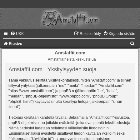
UKK
Rekisteröidy
Kirjaudu sisään
E
Etusivu
t
Amstaffit.com
Amstaffiaiheista keskustelua
s
i
Amstaffit.com - Yksityisyyden suoja
Tämä vakuutus selittää yksityiskohtaisesti, miten "Amstaffit.com" ja siihen
liittyvät yritykset (jälkeenpäin "me", "meitä", "meidän", "Amstaffit.com",
"https://www.amstaffit.com") ja phpBB:n (jälkeenpäin "he", "heitä",
"heidän", "phpBB-ohjelmisto", "www.phpbb.com", "phpBB Group",
"phpBB Tiimit") käyttävät sinulta kerättyjä tietoja (jälkeenpäin "sinun
tiedot").
Tietojasi kerätään kahdella tavalla: Selaamalla "Amstaffit.com"-sivustoa.
phpBB-ohjelmisto luo joitakin evästeitä, jotka ovat pieniä tekstitiedostoja.
Nämä tiedostot ladataan selaimesi väliaikaisiin tiedostoihin.
Ensimmäiset kaksi evästettä sisältävät tiedon käyttäjän yksilöimiseksi
(jälkeenpäin "käyttäjän id") ja anonyymin session tunnisteen.