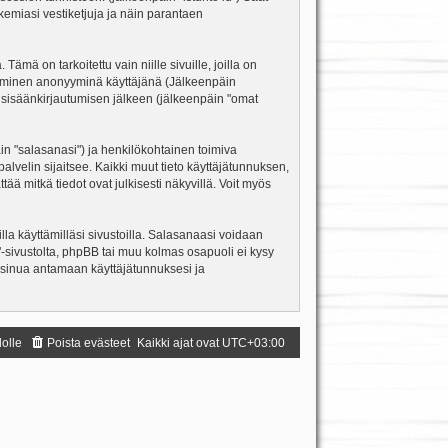
kemiasi vestiketjuja ja näin parantaen
ä on tarkoitettu vain niille sivuille, joilla on
ettäminen anonyyminä käyttäjänä (Jälkeenpäin
ja sisäänkirjautumisen jälkeen (jälkeenpäin "omat
äin "salasanasi") ja henkilökohtainen toimiva
palvelin sijaitsee. Kaikki muut tieto käyttäjätunnuksen,
ä mitkä tiedot ovat julkisesti näkyvillä. Voit myös
la käyttämilläsi sivustoilla. Salasanaasi voidaan
m"-sivustolta, phpBB tai muu kolmas osapuoli ei kysy
 sinua antamaan käyttäjätunnuksesi ja
dolle
Poista evästeet
Kaikki ajat ovat
UTC+03:00