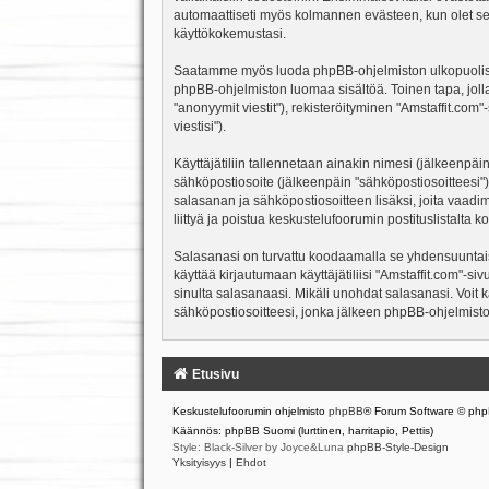
automaattiseti myös kolmannen evästeen, kun olet sela
käyttökokemustasi.
Saatamme myös luoda phpBB-ohjelmiston ulkopuolisen e
phpBB-ohjelmiston luomaa sisältöä. Toinen tapa, jolla
"anonyymit viestit"), rekisteröityminen "Amstaffit.com
viestisi").
Käyttäjätiliin tallennetaan ainakin nimesi (jälkeenpäi
sähköpostiosoite (jälkeenpäin "sähköpostiosoitteesi"). 
salasanan ja sähköpostiosoitteen lisäksi, joita vaadi
liittyä ja poistua keskustelufoorumin postituslistalt
Salasanasi on turvattu koodaamalla se yhdensuuntaise
käyttää kirjautumaan käyttäjätiliisi "Amstaffit.com"-s
sinulta salasanaasi. Mikäli unohdat salasanasi. Voit
sähköpostiosoitteesi, jonka jälkeen phpBB-ohjelmisto 
Etusivu
Keskustelufoorumin ohjelmisto
phpBB
® Forum Software © php
Käännös: phpBB Suomi (lurttinen, harritapio, Pettis)
Style: Black-Silver by Joyce&Luna
phpBB-Style-Design
Yksityisyys
|
Ehdot