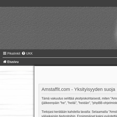
Pikalinkit
UKK
Etusivu
Amstaffit.com - Yksityisyyden suoja
Tämä vakuutus selittää yksityiskohtaisesti, miten "Amsta
(jälkeenpäin "he", "heitä", "heidän", "phpBB-ohjelmist
Tietojasi kerätään kahdella tavalla: Selaamalla "Amsta
väliaikaisiin tiedostoihin. Ensimmäiset kaksi evästettä