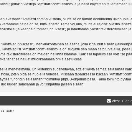
nnut joitakin viestejä "Amstaffit.com"-sivustolla ja näitä käytetään tallentamaan lu
västeen "Amstaffit.com"-sivustolta, Mutta se on tämän dokumentin ulkopuolella. Täm
 keräämme tietoa on se, mitä lähetät. Tämä voi olla, mutta ei rajoita: Viestin läh
"-sivustolle (jälkeenpäin "omat tunnuksesi") ja lähettämäsi viestit rekisteröitymisen 
n "käyttäjätunnuksesi"), henkilökohtainen salasana, jolla kirjaudut sisään (jälkeenp
Käyttäjätilisi "Amstaffit.com"-sivustolla on suojattu sen maan tietoturvalailla, jossa 
mme rekisteröityessä on meidän hallinnassamme. Kaikissa tapauksissa voit itse päättä
a koska tahansa haluat muokkaamalla omia asetuksiasi.
lla menetelmällä. On kuitenkin suositeltavaa, että et käytä samaa salasanaa kaikil
ivustolla, joten pidä se huolella tallessa. Missään tapauksessa kukaan "Amstaffit.co
 käyttää "unohdin salasanani" toimintoa phpBB-ohjelmistossa. Tämä toiminto pyytää
luo uuden salasanan ja voit kirjautua jälleen sisään.
Viesti Ylläpi
BB Limited