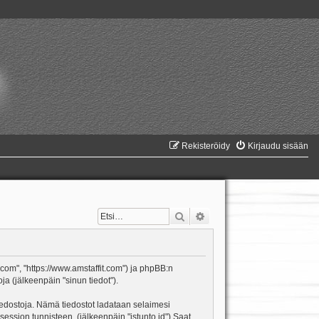
Rekisteröidy
Kirjaudu sisään
Etsi
Tarkennettu haku
it.com", "https://www.amstaffit.com") ja phpBB:n
ja (jälkeenpäin "sinun tiedot").
itiedostoja. Nämä tiedostot ladataan selaimesi
 session tunnisteen. (jälkeenpäin "istunto id") Saat