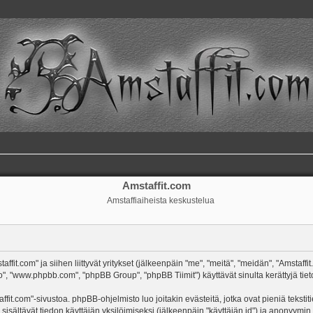
Amstaffit.com
Amstaffiaiheista keskustelua
ffit.com" ja siihen liittyvät yritykset (jälkeenpäin "me", "meitä", "meidän", "Amstaff
o", "www.phpbb.com", "phpBB Group", "phpBB Tiimit") käyttävät sinulta kerättyjä tieto
ffit.com"-sivustoa. phpBB-ohjelmisto luo joitakin evästeitä, jotka ovat pieniä tekst
 sisältävät tiedon käyttäjän yksilöimiseksi (jälkeenpäin "käyttäjän id") ja anonyymin