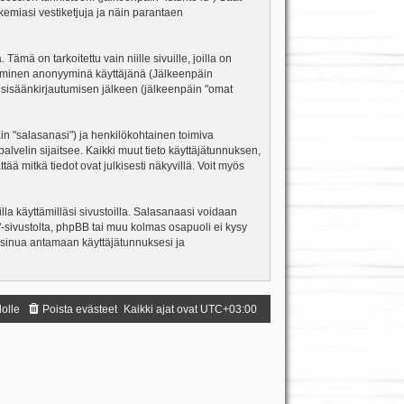
kemiasi vestiketjuja ja näin parantaen
ä on tarkoitettu vain niille sivuille, joilla on
ettäminen anonyyminä käyttäjänä (Jälkeenpäin
ja sisäänkirjautumisen jälkeen (jälkeenpäin "omat
äin "salasanasi") ja henkilökohtainen toimiva
palvelin sijaitsee. Kaikki muut tieto käyttäjätunnuksen,
ä mitkä tiedot ovat julkisesti näkyvillä. Voit myös
la käyttämilläsi sivustoilla. Salasanaasi voidaan
m"-sivustolta, phpBB tai muu kolmas osapuoli ei kysy
 sinua antamaan käyttäjätunnuksesi ja
dolle
Poista evästeet
Kaikki ajat ovat
UTC+03:00