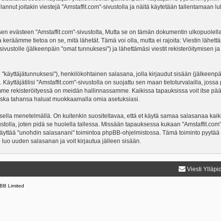
nnut joitakin viestejä "Amstaffit.com"-sivustolla ja näitä käytetään tallentamaan lu
västeen "Amstaffit.com"-sivustolta, Mutta se on tämän dokumentin ulkopuolella. Täm
 keräämme tietoa on se, mitä lähetät. Tämä voi olla, mutta ei rajoita: Viestin läh
"-sivustolle (jälkeenpäin "omat tunnuksesi") ja lähettämäsi viestit rekisteröitymisen 
n "käyttäjätunnuksesi"), henkilökohtainen salasana, jolla kirjaudut sisään (jälkeenp
Käyttäjätilisi "Amstaffit.com"-sivustolla on suojattu sen maan tietoturvalailla, jossa 
mme rekisteröityessä on meidän hallinnassamme. Kaikissa tapauksissa voit itse päättä
a koska tahansa haluat muokkaamalla omia asetuksiasi.
lla menetelmällä. On kuitenkin suositeltavaa, että et käytä samaa salasanaa kaikil
ivustolla, joten pidä se huolella tallessa. Missään tapauksessa kukaan "Amstaffit.co
 käyttää "unohdin salasanani" toimintoa phpBB-ohjelmistossa. Tämä toiminto pyytää
luo uuden salasanan ja voit kirjautua jälleen sisään.
Viesti Ylläpi
BB Limited