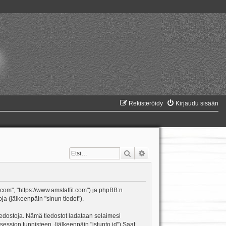
Rekisteröidy
Kirjaudu sisään
Etsi
Tarkennettu haku
it.com", "https://www.amstaffit.com") ja phpBB:n
ja (jälkeenpäin "sinun tiedot").
itiedostoja. Nämä tiedostot ladataan selaimesi
 session tunnisteen. (jälkeenpäin "istunto id") Saat