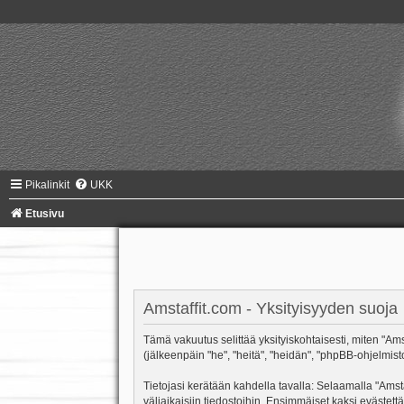
Pikalinkit
UKK
Etusivu
Amstaffit.com - Yksityisyyden suoja
Tämä vakuutus selittää yksityiskohtaisesti, miten "Amsta
(jälkeenpäin "he", "heitä", "heidän", "phpBB-ohjelmist
Tietojasi kerätään kahdella tavalla: Selaamalla "Amsta
väliaikaisiin tiedostoihin. Ensimmäiset kaksi evästettä