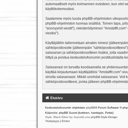
automaattiseti myös kolmannen evästeen, kun olet sela
käyttökokemustasi.
Saatamme myös luoda phpBB-ohjelmiston ulkopuolisen e
phpBB-ohjelmiston luomaa sisältöä. Toinen tapa, jolla
"anonyymit viestit"), rekisteröityminen "Amstaffit.com
viestisi").
Käyttäjätiliin tallennetaan ainakin nimesi (jälkeenpäi
sähköpostiosoite (jälkeenpäin "sähköpostiosoitteesi"). 
salasanan ja sähköpostiosoitteen lisäksi, joita vaadi
liittyä ja poistua keskustelufoorumin postituslistalt
Salasanasi on turvattu koodaamalla se yhdensuuntaise
käyttää kirjautumaan käyttäjätiliisi "Amstaffit.com"-s
sinulta salasanaasi. Mikäli unohdat salasanasi. Voit
sähköpostiosoitteesi, jonka jälkeen phpBB-ohjelmisto 
Etusivu
Keskustelufoorumin ohjelmisto
phpBB
® Forum Software © php
Käännös: phpBB Suomi (lurttinen, harritapio, Pettis)
Style: Black-Silver by Joyce&Luna
phpBB-Style-Design
Yksityisyys
|
Ehdot