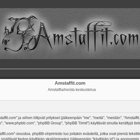
Amstaffit.com
Amstaffiaiheista keskustelua
ffit.com" ja siihen liittyvät yritykset (jälkeenpäin "me", "meitä", "meidän", "Amstaff
o", "www.phpbb.com", "phpBB Group", "phpBB Tiimit") käyttävät sinulta kerättyjä tieto
ffit.com"-sivustoa. phpBB-ohjelmisto luo joitakin evästeitä, jotka ovat pieniä tekst
 sisältävät tiedon käyttäjän yksilöimiseksi (jälkeenpäin "käyttäjän id") ja anonyymin