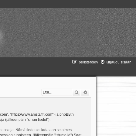
Rekisteröidy
Kirjaudu sisään
Etsi
Tarkennettu haku
it.com", "https://www.amstaffit.com") ja phpBB:n
ja (jälkeenpäin "sinun tiedot").
itiedostoja. Nämä tiedostot ladataan selaimesi
 session tunnisteen. (jälkeenpäin "istunto id") Saat