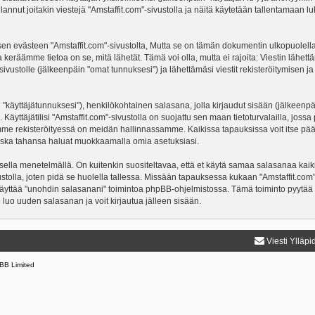
nnut joitakin viestejä "Amstaffit.com"-sivustolla ja näitä käytetään tallentamaan lu
västeen "Amstaffit.com"-sivustolta, Mutta se on tämän dokumentin ulkopuolella. Täm
 keräämme tietoa on se, mitä lähetät. Tämä voi olla, mutta ei rajoita: Viestin läh
"-sivustolle (jälkeenpäin "omat tunnuksesi") ja lähettämäsi viestit rekisteröitymisen 
n "käyttäjätunnuksesi"), henkilökohtainen salasana, jolla kirjaudut sisään (jälkeenp
Käyttäjätilisi "Amstaffit.com"-sivustolla on suojattu sen maan tietoturvalailla, jossa 
mme rekisteröityessä on meidän hallinnassamme. Kaikissa tapauksissa voit itse päättä
a koska tahansa haluat muokkaamalla omia asetuksiasi.
lla menetelmällä. On kuitenkin suositeltavaa, että et käytä samaa salasanaa kaikil
ivustolla, joten pidä se huolella tallessa. Missään tapauksessa kukaan "Amstaffit.co
 käyttää "unohdin salasanani" toimintoa phpBB-ohjelmistossa. Tämä toiminto pyytää
luo uuden salasanan ja voit kirjautua jälleen sisään.
Viesti Ylläpi
BB Limited