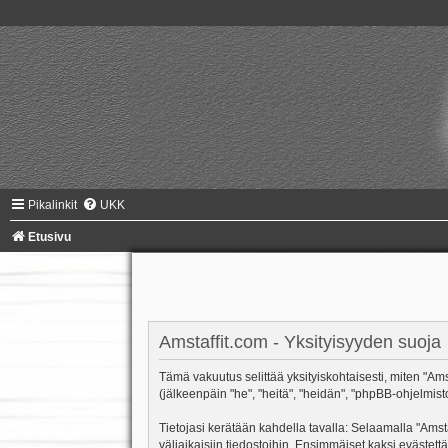
Pikalinkit
UKK
Etusivu
Amstaffit.com - Yksityisyyden suoja
Tämä vakuutus selittää yksityiskohtaisesti, miten "Amsta
(jälkeenpäin "he", "heitä", "heidän", "phpBB-ohjelmist
Tietojasi kerätään kahdella tavalla: Selaamalla "Amsta
väliaikaisiin tiedostoihin. Ensimmäiset kaksi evästettä