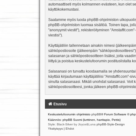
automaattiseti myös kolmannen evästeen, kun olet sela
käyttökokemustasi.
Saatamme myös luoda phpBB-ohjelmiston ulkopuolisen e
phpBB-ohjelmiston luomaa sisältöä. Toinen tapa, jolla
"anonyymit viestit"), rekisteröityminen "Amstaffit.com
viestisi").
Käyttäjätiliin tallennetaan ainakin nimesi (jälkeenpäi
sähköpostiosoite (jälkeenpäin "sähköpostiosoitteesi"). 
salasanan ja sähköpostiosoitteen lisäksi, joita vaadi
liittyä ja poistua keskustelufoorumin postituslistalt
Salasanasi on turvattu koodaamalla se yhdensuuntaise
käyttää kirjautumaan käyttäjätiliisi "Amstaffit.com"-s
sinulta salasanaasi. Mikäli unohdat salasanasi. Voit
sähköpostiosoitteesi, jonka jälkeen phpBB-ohjelmisto 
Etusivu
Keskustelufoorumin ohjelmisto
phpBB
® Forum Software © php
Käännös: phpBB Suomi (lurttinen, harritapio, Pettis)
Style: Black-Silver by Joyce&Luna
phpBB-Style-Design
Yksityisyys
|
Ehdot