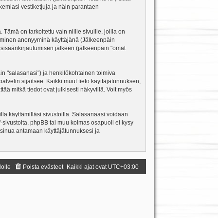
kemiasi vestiketjuja ja näin parantaen
ä on tarkoitettu vain niille sivuille, joilla on
ettäminen anonyyminä käyttäjänä (Jälkeenpäin
ja sisäänkirjautumisen jälkeen (jälkeenpäin "omat
äin "salasanasi") ja henkilökohtainen toimiva
palvelin sijaitsee. Kaikki muut tieto käyttäjätunnuksen,
ä mitkä tiedot ovat julkisesti näkyvillä. Voit myös
la käyttämilläsi sivustoilla. Salasanaasi voidaan
m"-sivustolta, phpBB tai muu kolmas osapuoli ei kysy
 sinua antamaan käyttäjätunnuksesi ja
dolle
Poista evästeet
Kaikki ajat ovat
UTC+03:00