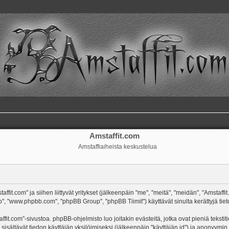
Amstaffit.com
Amstaffiaiheista keskustelua
ffit.com" ja siihen liittyvät yritykset (jälkeenpäin "me", "meitä", "meidän", "Amstaff
o", "www.phpbb.com", "phpBB Group", "phpBB Tiimit") käyttävät sinulta kerättyjä tieto
ffit.com"-sivustoa. phpBB-ohjelmisto luo joitakin evästeitä, jotka ovat pieniä tekst
 sisältävät tiedon käyttäjän yksilöimiseksi (jälkeenpäin "käyttäjän id") ja anonyymin