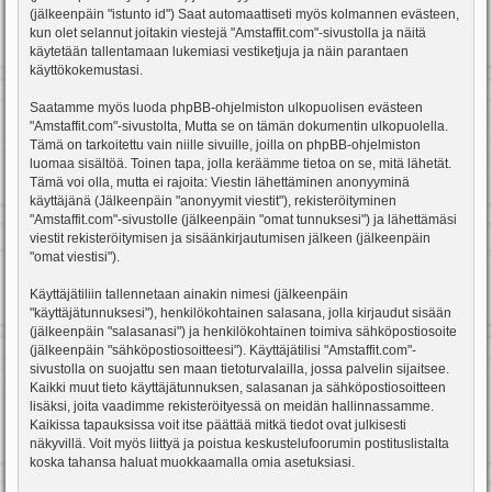
(jälkeenpäin "istunto id") Saat automaattiseti myös kolmannen evästeen,
kun olet selannut joitakin viestejä "Amstaffit.com"-sivustolla ja näitä
käytetään tallentamaan lukemiasi vestiketjuja ja näin parantaen
käyttökokemustasi.
Saatamme myös luoda phpBB-ohjelmiston ulkopuolisen evästeen
"Amstaffit.com"-sivustolta, Mutta se on tämän dokumentin ulkopuolella.
Tämä on tarkoitettu vain niille sivuille, joilla on phpBB-ohjelmiston
luomaa sisältöä. Toinen tapa, jolla keräämme tietoa on se, mitä lähetät.
Tämä voi olla, mutta ei rajoita: Viestin lähettäminen anonyyminä
käyttäjänä (Jälkeenpäin "anonyymit viestit"), rekisteröityminen
"Amstaffit.com"-sivustolle (jälkeenpäin "omat tunnuksesi") ja lähettämäsi
viestit rekisteröitymisen ja sisäänkirjautumisen jälkeen (jälkeenpäin
"omat viestisi").
Käyttäjätiliin tallennetaan ainakin nimesi (jälkeenpäin
"käyttäjätunnuksesi"), henkilökohtainen salasana, jolla kirjaudut sisään
(jälkeenpäin "salasanasi") ja henkilökohtainen toimiva sähköpostiosoite
(jälkeenpäin "sähköpostiosoitteesi"). Käyttäjätilisi "Amstaffit.com"-
sivustolla on suojattu sen maan tietoturvalailla, jossa palvelin sijaitsee.
Kaikki muut tieto käyttäjätunnuksen, salasanan ja sähköpostiosoitteen
lisäksi, joita vaadimme rekisteröityessä on meidän hallinnassamme.
Kaikissa tapauksissa voit itse päättää mitkä tiedot ovat julkisesti
näkyvillä. Voit myös liittyä ja poistua keskustelufoorumin postituslistalta
koska tahansa haluat muokkaamalla omia asetuksiasi.