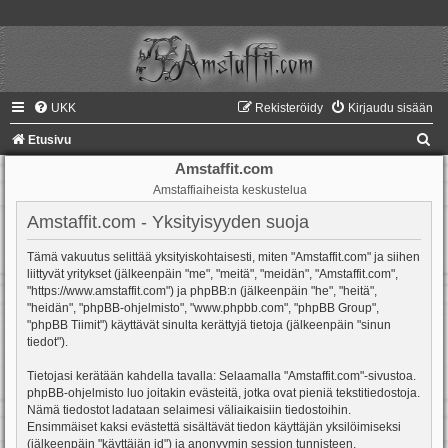
UKK
Rekisteröidy
Kirjaudu sisään
E
Etusivu
t
Amstaffit.com
Amstaffiaiheista keskustelua
s
i
Amstaffit.com - Yksityisyyden suoja
Tämä vakuutus selittää yksityiskohtaisesti, miten "Amstaffit.com" ja siihen
liittyvät yritykset (jälkeenpäin "me", "meitä", "meidän", "Amstaffit.com",
"https://www.amstaffit.com") ja phpBB:n (jälkeenpäin "he", "heitä",
"heidän", "phpBB-ohjelmisto", "www.phpbb.com", "phpBB Group",
"phpBB Tiimit") käyttävät sinulta kerättyjä tietoja (jälkeenpäin "sinun
tiedot").
Tietojasi kerätään kahdella tavalla: Selaamalla "Amstaffit.com"-sivustoa.
phpBB-ohjelmisto luo joitakin evästeitä, jotka ovat pieniä tekstitiedostoja.
Nämä tiedostot ladataan selaimesi väliaikaisiin tiedostoihin.
Ensimmäiset kaksi evästettä sisältävät tiedon käyttäjän yksilöimiseksi
(jälkeenpäin "käyttäjän id") ja anonyymin session tunnisteen.